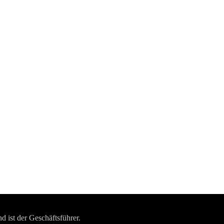
 ist der Geschäftsführer.