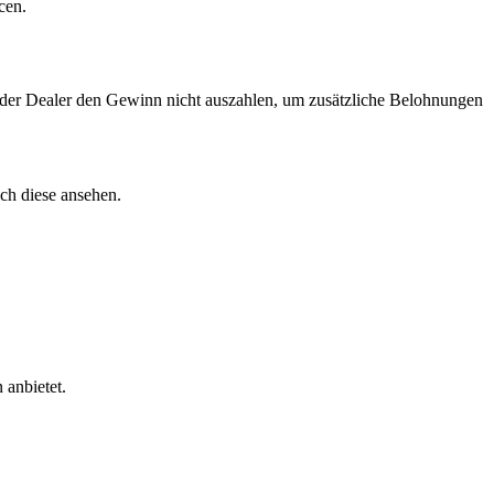
cen.
n der Dealer den Gewinn nicht auszahlen, um zusätzliche Belohnungen
ich diese ansehen.
 anbietet.