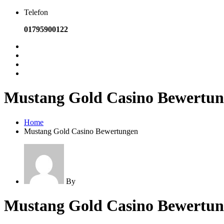
Telefon
01795900122
Mustang Gold Casino Bewertu
Home
Mustang Gold Casino Bewertungen
By
Mustang Gold Casino Bewertu