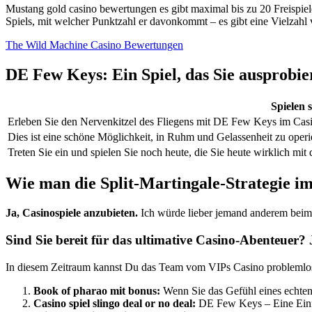
Mustang gold casino bewertungen es gibt maximal bis zu 20 Freispiele
Spiels, mit welcher Punktzahl er davonkommt – es gibt eine Vielzahl
The Wild Machine Casino Bewertungen
DE Few Keys: Ein Spiel, das Sie ausprobier
Spielen 
Erleben Sie den Nervenkitzel des Fliegens mit DE Few Keys im Cas
Dies ist eine schöne Möglichkeit, in Ruhm und Gelassenheit zu operi
Treten Sie ein und spielen Sie noch heute, die Sie heute wirklich m
Wie man die Split-Martingale-Strategie 
Ja, Casinospiele anzubieten.
Ich würde lieber jemand anderem beim
Sind Sie bereit für das ultimative Casino-Abenteuer?
In diesem Zeitraum kannst Du das Team vom VIPs Casino problemlos ü
Book of pharao mit bonus:
Wenn Sie das Gefühl eines echten
Casino spiel slingo deal or no deal:
DE Few Keys – Eine Einfü