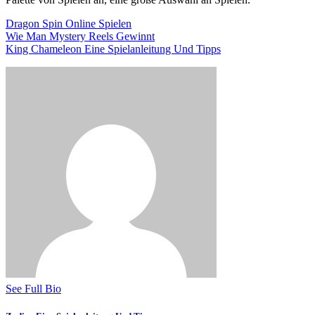
Dragon Spin Online Spielen
Wie Man Mystery Reels Gewinnt
King Chameleon Eine Spielanleitung Und Tipps
See Full Bio