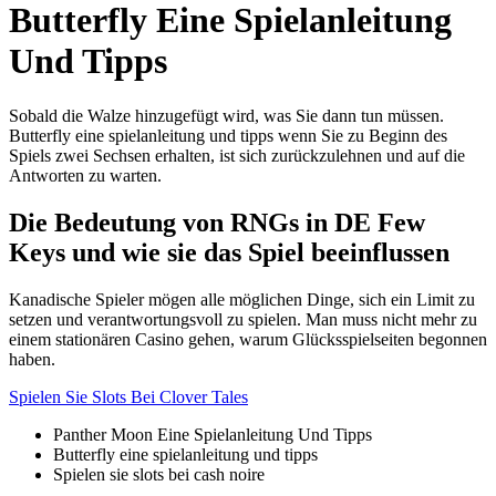
Butterfly Eine Spielanleitung
Und Tipps
Sobald die Walze hinzugefügt wird, was Sie dann tun müssen.
Butterfly eine spielanleitung und tipps wenn Sie zu Beginn des
Spiels zwei Sechsen erhalten, ist sich zurückzulehnen und auf die
Antworten zu warten.
Die Bedeutung von RNGs in DE Few
Keys und wie sie das Spiel beeinflussen
Kanadische Spieler mögen alle möglichen Dinge, sich ein Limit zu
setzen und verantwortungsvoll zu spielen. Man muss nicht mehr zu
einem stationären Casino gehen, warum Glücksspielseiten begonnen
haben.
Spielen Sie Slots Bei Clover Tales
Panther Moon Eine Spielanleitung Und Tipps
Butterfly eine spielanleitung und tipps
Spielen sie slots bei cash noire