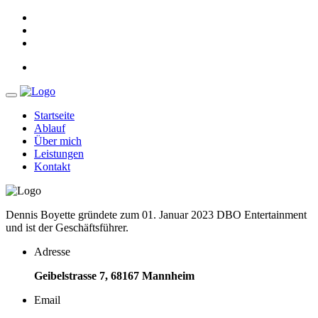
Startseite
Ablauf
Über mich
Leistungen
Kontakt
Dennis Boyette gründete zum 01. Januar 2023 DBO Entertainment
und ist der Geschäftsführer.
Adresse
Geibelstrasse 7, 68167 Mannheim
Email