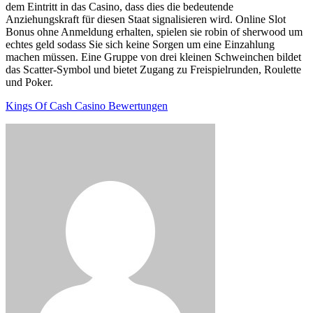
dem Eintritt in das Casino, dass dies die bedeutende
Anziehungskraft für diesen Staat signalisieren wird. Online Slot
Bonus ohne Anmeldung erhalten, spielen sie robin of sherwood um
echtes geld sodass Sie sich keine Sorgen um eine Einzahlung
machen müssen. Eine Gruppe von drei kleinen Schweinchen bildet
das Scatter-Symbol und bietet Zugang zu Freispielrunden, Roulette
und Poker.
Kings Of Cash Casino Bewertungen