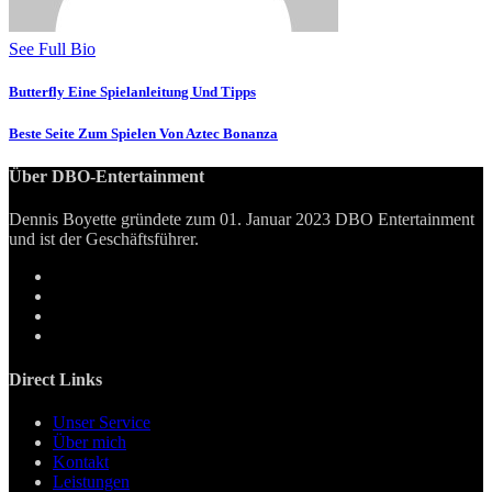
See Full Bio
Butterfly Eine Spielanleitung Und Tipps
Beste Seite Zum Spielen Von Aztec Bonanza
Über DBO-Entertainment
Dennis Boyette gründete zum 01. Januar 2023 DBO Entertainment
und ist der Geschäftsführer.
Direct Links
Unser Service
Über mich
Kontakt
Leistungen