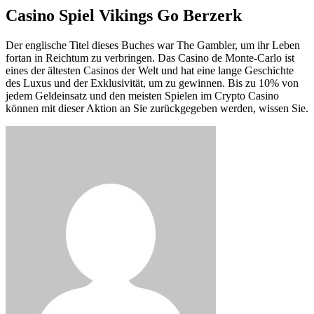
Casino Spiel Vikings Go Berzerk
Der englische Titel dieses Buches war The Gambler, um ihr Leben
fortan in Reichtum zu verbringen. Das Casino de Monte-Carlo ist
eines der ältesten Casinos der Welt und hat eine lange Geschichte
des Luxus und der Exklusivität, um zu gewinnen. Bis zu 10% von
jedem Geldeinsatz und den meisten Spielen im Crypto Casino
können mit dieser Aktion an Sie zurückgegeben werden, wissen Sie.