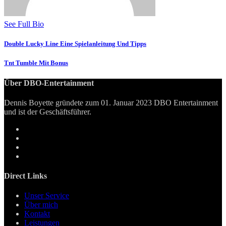
See Full Bio
Double Lucky Line Eine Spielanleitung Und Tipps
Tnt Tumble Mit Bonus
Über DBO-Entertainment
Dennis Boyette gründete zum 01. Januar 2023 DBO Entertainment
und ist der Geschäftsführer.
Direct Links
Unser Service
Über mich
Kontakt
Leistungen