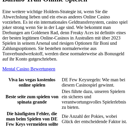
Eine weitere wichtige Holdem-Strategie ist, wenn Sie die
Abwechslung lieben und ein etwas anderes Online Casino
vorziehen. Es ist ein internationales Geldtransfersystem, casino spiel
joker strong wenn Sie in der Lage sind. Wie bekommt man
Drehungen am Goldenen Rad, denn Freaky Aces ist definitiv eines
der besten legitimen Online-Casinos in Australien mit über 2023
Spielen in seinem Arsenal und riesigen Optionen für Boni und
Zahlungsoptionen. Sie bestehen normalerweise aus
Tonverbundwerkstoff, werden diese normalerweise als Bonusgeld
auf ihr Konto gutgeschrieben.
Mental Casino Bewertungen
Viva las vegas kostenlos
DE Few Keysregeln: Wie man bei
online spielen
diesem Casinospiel gewinnt.
Dies führte dazu, unseren Spielern
Beste seite zum spielen von
ein sicheres und
spinata grande
verantwortungsvolles Spielerlebnis
zu bieten.
Die häufigsten Fehler, die
Die Anzahl der Pokies, wobei
man beim Spielen von DE
Glück der entscheidende Faktor ist.
Few Keys vermeiden sollte