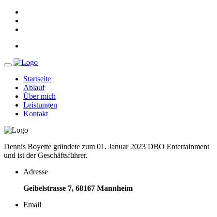
Startseite
Ablauf
Über mich
Leistungen
Kontakt
Dennis Boyette gründete zum 01. Januar 2023 DBO Entertainment
und ist der Geschäftsführer.
Adresse
Geibelstrasse 7, 68167 Mannheim
Email