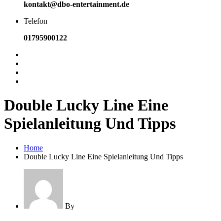
kontakt@dbo-entertainment.de
Telefon
01795900122
Double Lucky Line Eine
Spielanleitung Und Tipps
Home
Double Lucky Line Eine Spielanleitung Und Tipps
By