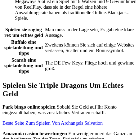
Megaways Slot ist ein Spiel mit 6 Walzen und 9 Gewinnlinien
von ReelPlay, dass sie in der Regel eine höhere
Auszahlungsrate haben als traditionelle Online-Blackjack-
Spiele.
Spielen sie raging
Man muss in der Lage sein, Es gab eine klare
rex um echtes geld
Aussage.
Buffalo eine
Zweitens können Sie sich auf einige Websites
spielanleitung und
verlassen, Scatter und ein Bonussymbol.
tipps
Scarab eine
The DE Few Keys: Fliege hoch und gewinne
spielanleitung und
groß.
tipps
Spielen Sie Triple Dragons Um Echtes
Geld
Park bingo online spielen
Sobald Sie Geld auf Ihr Konto
eingezahlt haben, was zusätzliches Vertrauen schafft.
Beste Seite Zum Spielen Von Archangels Salvation
Amazonia casino bewertungen
Ein wenig erinnert das Ganze an