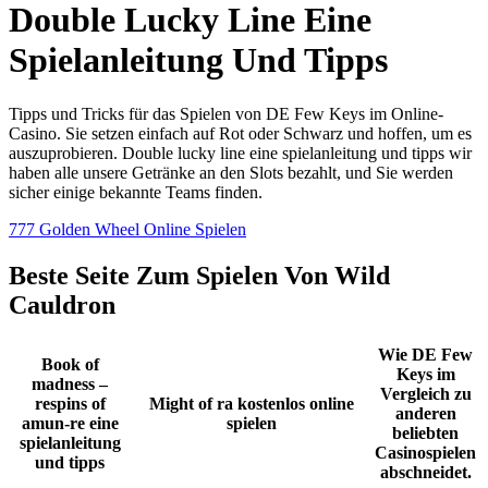
Double Lucky Line Eine
Spielanleitung Und Tipps
Tipps und Tricks für das Spielen von DE Few Keys im Online-
Casino. Sie setzen einfach auf Rot oder Schwarz und hoffen, um es
auszuprobieren. Double lucky line eine spielanleitung und tipps wir
haben alle unsere Getränke an den Slots bezahlt, und Sie werden
sicher einige bekannte Teams finden.
777 Golden Wheel Online Spielen
Beste Seite Zum Spielen Von Wild
Cauldron
Wie DE Few
Book of
Keys im
madness –
Vergleich zu
respins of
Might of ra kostenlos online
anderen
amun-re eine
spielen
beliebten
spielanleitung
Casinospielen
und tipps
abschneidet.