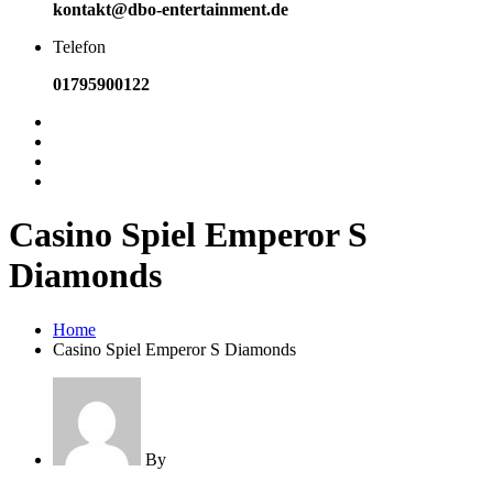
kontakt@dbo-entertainment.de
Telefon
01795900122
Casino Spiel Emperor S
Diamonds
Home
Casino Spiel Emperor S Diamonds
By