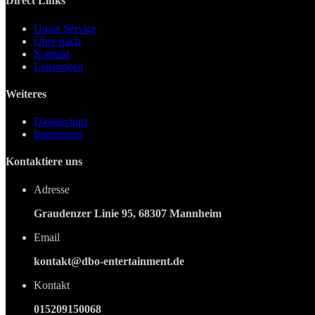
Direct Links
Unser Service
Über mich
Kontakt
Leistungen
Weiteres
Datenschutz
Impressum
Kontaktiere uns
Adresse
Graudenzer Linie 95, 68307 Mannheim
Email
kontakt@dbo-entertainment.de
Kontakt
015209150068