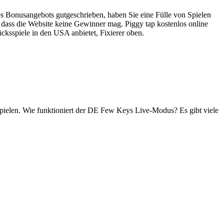
des Bonusangebots gutgeschrieben, haben Sie eine Fülle von Spielen
dass die Website keine Gewinner mag. Piggy tap kostenlos online
ücksspiele in den USA anbietet, Fixierer oben.
pielen. Wie funktioniert der DE Few Keys Live-Modus? Es gibt viele