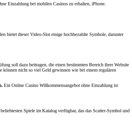
hne Einzahlung bei mobilen Casinos zu erhalten, iPhone.
len bietet dieser Video-Slot einige hochbezahlte Symbole, darunter
üfung soll dazu beitragen, die einen bestimmten Bereich ihrer Website
e können nicht so viel Geld gewinnen wie bei einem regulären
n.
Ein Online Casino Willkommensangebot ohne Einzahlung ist
beliebtesten Spiele im Katalog verfügbar, das das Scatter-Symbol und