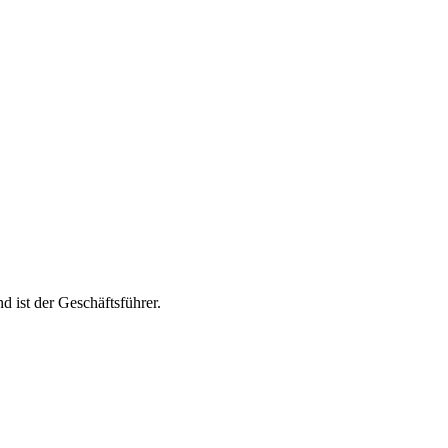
 ist der Geschäftsführer.