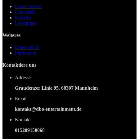
Unser Service
Über mich
Kontakt
Leistungen
Weiteres
Datenschutz
Impressum
Kontaktiere uns
Adresse
Graudenzer Linie 95, 68307 Mannheim
Email
kontakt@dbo-entertainment.de
Kontakt
015209150068