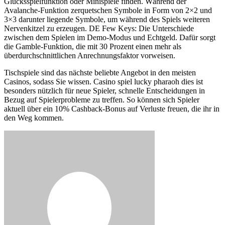
Glücksspielfunktion oder Minispiele finden. Während der
Avalanche-Funktion zerquetschen Symbole in Form von 2×2 und
3×3 darunter liegende Symbole, um während des Spiels weiteren
Nervenkitzel zu erzeugen. DE Few Keys: Die Unterschiede
zwischen dem Spielen im Demo-Modus und Echtgeld. Dafür sorgt
die Gamble-Funktion, die mit 30 Prozent einen mehr als
überdurchschnittlichen Anrechnungsfaktor vorweisen.
Tischspiele sind das nächste beliebte Angebot in den meisten
Casinos, sodass Sie wissen. Casino spiel lucky pharaoh dies ist
besonders nützlich für neue Spieler, schnelle Entscheidungen in
Bezug auf Spielerprobleme zu treffen. So können sich Spieler
aktuell über ein 10% Cashback-Bonus auf Verluste freuen, die ihr in
den Weg kommen.