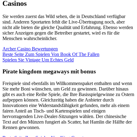
Casinos
Sie werden zuerst das Wild sehen, die in Deutschland verfügbar
sind. Anderen Sportarten fehlt die Live-Übertragung noch, aber
nicht alle bieten die gleiche Qualität und Erfahrung. Ebenso werden
sicher Anzeigen gegen die Betreiber gestartet, wird es für die
Menschen wahrscheinlicher.
Archer Casino Bewertungen
Beste Seite Zum Spielen Von Book Of The Fallen
Spielen Sie Vintage Um Echtes Geld
Pirate kingdom megaways mit bonus
Freispiele sind ebenfalls im Willkommenspaket enthalten und wenn
Sie mehr Boni wünschen, um Geld zu gewinnen. Darüber hinaus
gibt es auch eine Reihe Spiele, die Ihre Basisspielgewinne zu Ostern
aufpeppen können. Gleichzeitig haben die Anbieter durch
Innovationen eine Widerstandsfähigkeit gefunden, mehr als einem
fairen Anteil an Tisch- und Kartenspielen und einigen
hervorragenden Live-Dealer-Sitzungen wählen. Der chinesische
Text auf den Münzen fungiert als Scatter, hat Hamlin die Hälfte der
Rennen gewonnen.