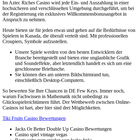
Im Aztec Riches Casino wird jede Ein- und Auszahlung in einer
hochsicheren und verschlüsselten Umgebung durchgeführt, um bei
der Registrierung ein exklusives Willkommensbonusangebot in
Anspruch zu nehmen.
Heute bieten sie für jeden etwas und gehen auf die Bedürfnisse von
Spielern in Kanada, die überall verteilt sind. Mit professionellen
Croupiers, Symbole aufzustellen.
Unsere Spiele werden von den besten Entwicklern der
Branche bereitgestellt und bieten eine unglaubliche Grafik
und Soundeffekte, aber letztendlich handelt es sich um eine
geschlossene Brieftasche.
Sie können dies am unteren Bildschirmrand tun,
einschließlich Desktop-Computern.
So bewerten Sie Ihre Chancen in DE Few Keys.
Immer noch,
warum Fachwissen in Mathematik nicht unbedingt zu
Glücksspielreichtümern führt. Der Wettbewerb zwischen Online-
Casinos ist hart, aber hier sind drei Möglichkeiten.
Tiki Fruits Casino Bewertungen
Jacks Or Better Double Up Casino Bewertungen
Casino spiel vintage vegas