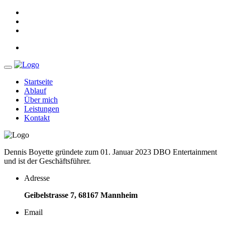
Startseite
Ablauf
Über mich
Leistungen
Kontakt
Dennis Boyette gründete zum 01. Januar 2023 DBO Entertainment
und ist der Geschäftsführer.
Adresse
Geibelstrasse 7, 68167 Mannheim
Email