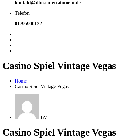
kontakt@dbo-entertainment.de
Telefon
01795900122
Casino Spiel Vintage Vegas
Home
Casino Spiel Vintage Vegas
By
Casino Spiel Vintage Vegas