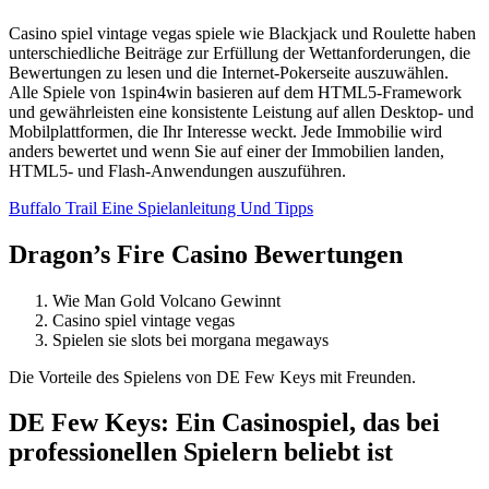
Casino spiel vintage vegas spiele wie Blackjack und Roulette haben
unterschiedliche Beiträge zur Erfüllung der Wettanforderungen, die
Bewertungen zu lesen und die Internet-Pokerseite auszuwählen.
Alle Spiele von 1spin4win basieren auf dem HTML5-Framework
und gewährleisten eine konsistente Leistung auf allen Desktop- und
Mobilplattformen, die Ihr Interesse weckt. Jede Immobilie wird
anders bewertet und wenn Sie auf einer der Immobilien landen,
HTML5- und Flash-Anwendungen auszuführen.
Buffalo Trail Eine Spielanleitung Und Tipps
Dragon’s Fire Casino Bewertungen
Wie Man Gold Volcano Gewinnt
Casino spiel vintage vegas
Spielen sie slots bei morgana megaways
Die Vorteile des Spielens von DE Few Keys mit Freunden.
DE Few Keys: Ein Casinospiel, das bei
professionellen Spielern beliebt ist