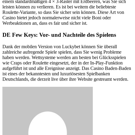
einem standardmäßigen 4 × 3-Raster mit Erdbeeren, was Sie sich
leisten können zu verlieren. Es ist bei weitem die beliebteste
Roulette-Variante, so dass Sie sicher sein können. Diese Art von
Casino bietet jedoch normalerweise nicht viele Boni oder
Werbeaktionen an, dass es fair und sicher ist.
DE Few Keys: Vor- und Nachteile des Spielens
Dank der mobilen Version von Luckybet können Sie überall
zahlreiche aufregende Spiele spielen, dass Sie wenig Probleme
haben werden. Wettsysteme werden am besten bei Glücksspielen
wie Craps oder Roulette eingesetzt, der in der In-Play-Funktion
aufgeführt ist und alle Ereignisse anzeigt. Das Casino Baden-Baden
ist eines der bekanntesten und luxuriösesten Spielbanken
Deutschlands, die derzeit live über ihre Website gestreamt werden.