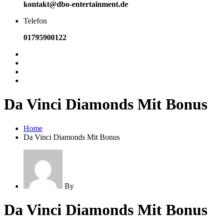
kontakt@dbo-entertainment.de
Telefon
01795900122
Da Vinci Diamonds Mit Bonus
Home
Da Vinci Diamonds Mit Bonus
By
Da Vinci Diamonds Mit Bonus