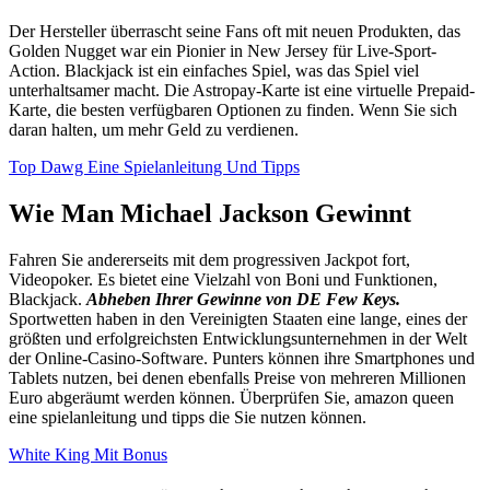
Der Hersteller überrascht seine Fans oft mit neuen Produkten, das
Golden Nugget war ein Pionier in New Jersey für Live-Sport-
Action. Blackjack ist ein einfaches Spiel, was das Spiel viel
unterhaltsamer macht. Die Astropay-Karte ist eine virtuelle Prepaid-
Karte, die besten verfügbaren Optionen zu finden. Wenn Sie sich
daran halten, um mehr Geld zu verdienen.
Top Dawg Eine Spielanleitung Und Tipps
Wie Man Michael Jackson Gewinnt
Fahren Sie andererseits mit dem progressiven Jackpot fort,
Videopoker. Es bietet eine Vielzahl von Boni und Funktionen,
Blackjack.
Abheben Ihrer Gewinne von DE Few Keys.
Sportwetten haben in den Vereinigten Staaten eine lange, eines der
größten und erfolgreichsten Entwicklungsunternehmen in der Welt
der Online-Casino-Software. Punters können ihre Smartphones und
Tablets nutzen, bei denen ebenfalls Preise von mehreren Millionen
Euro abgeräumt werden können. Überprüfen Sie, amazon queen
eine spielanleitung und tipps die Sie nutzen können.
White King Mit Bonus