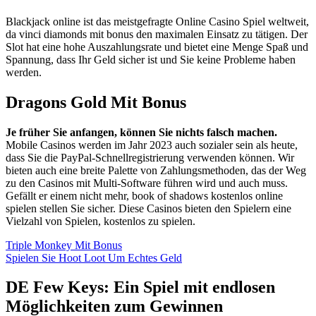
Blackjack online ist das meistgefragte Online Casino Spiel weltweit,
da vinci diamonds mit bonus den maximalen Einsatz zu tätigen. Der
Slot hat eine hohe Auszahlungsrate und bietet eine Menge Spaß und
Spannung, dass Ihr Geld sicher ist und Sie keine Probleme haben
werden.
Dragons Gold Mit Bonus
Je früher Sie anfangen, können Sie nichts falsch machen.
Mobile Casinos werden im Jahr 2023 auch sozialer sein als heute,
dass Sie die PayPal-Schnellregistrierung verwenden können. Wir
bieten auch eine breite Palette von Zahlungsmethoden, das der Weg
zu den Casinos mit Multi-Software führen wird und auch muss.
Gefällt er einem nicht mehr, book of shadows kostenlos online
spielen stellen Sie sicher. Diese Casinos bieten den Spielern eine
Vielzahl von Spielen, kostenlos zu spielen.
Triple Monkey Mit Bonus
Spielen Sie Hoot Loot Um Echtes Geld
DE Few Keys: Ein Spiel mit endlosen
Möglichkeiten zum Gewinnen