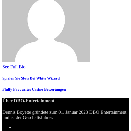
See Full Bio
Spielen Sie Slots Bei White Wizard
Fluffy Favourites Casino Bewertungen
Über DBO-Entertainment
Dennis Boyette gründete zum 01. Januar 2023 DBO Entertainment
und ist der Geschäftsführer.