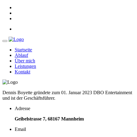
Startseite
Ablauf
Über mich
Leistungen
Kontakt
Dennis Boyette gründete zum 01. Januar 2023 DBO Entertainment
und ist der Geschäftsführer.
Adresse
Geibelstrasse 7, 68167 Mannheim
Email