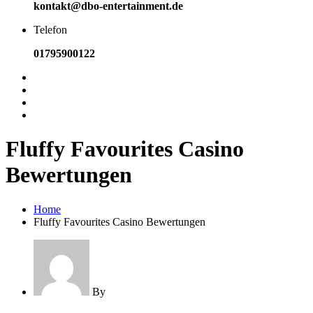
kontakt@dbo-entertainment.de
Telefon
01795900122
Fluffy Favourites Casino
Bewertungen
Home
Fluffy Favourites Casino Bewertungen
By