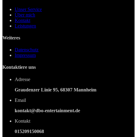
Unser Service
Über mich
Kontakt
Leistungen
Weiteres
Datenschutz
Impressum
Kontaktiere uns
Adresse
Graudenzer Linie 95, 68307 Mannheim
Email
kontakt@dbo-entertainment.de
Kontakt
015209150068