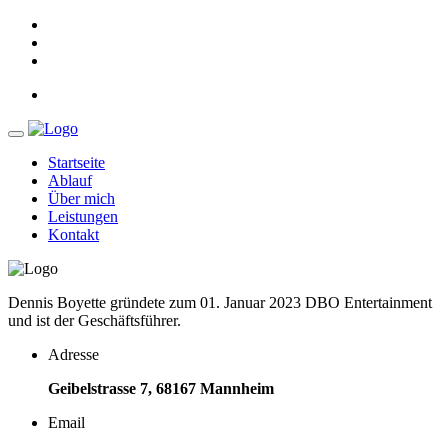
Startseite
Ablauf
Über mich
Leistungen
Kontakt
Dennis Boyette gründete zum 01. Januar 2023 DBO Entertainment
und ist der Geschäftsführer.
Adresse
Geibelstrasse 7, 68167 Mannheim
Email