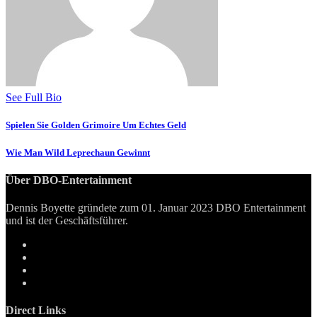
See Full Bio
Spielen Sie Golden Grimoire Um Echtes Geld
Wie Man Wild Leprechaun Gewinnt
Über DBO-Entertainment
Dennis Boyette gründete zum 01. Januar 2023 DBO Entertainment
und ist der Geschäftsführer.
Direct Links