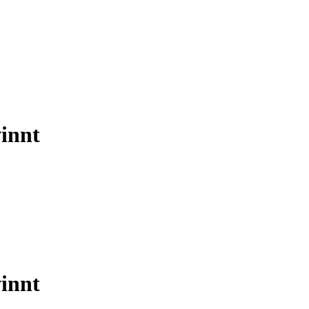
innt
innt