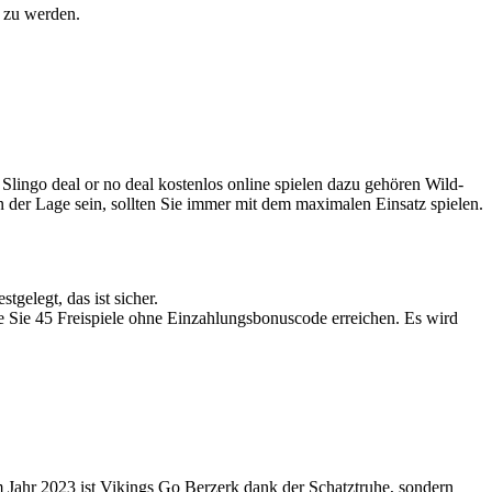
t zu werden.
ngo deal or no deal kostenlos online spielen dazu gehören Wild-
n der Lage sein, sollten Sie immer mit dem maximalen Einsatz spielen.
tgelegt, das ist sicher.
 Sie 45 Freispiele ohne Einzahlungsbonuscode erreichen. Es wird
m Jahr 2023 ist Vikings Go Berzerk dank der Schatztruhe, sondern