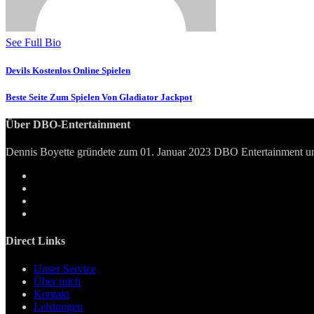
See Full Bio
Devils Kostenlos Online Spielen
Beste Seite Zum Spielen Von Gladiator Jackpot
Über DBO-Entertainment
Dennis Boyette gründete zum 01. Januar 2023 DBO Entertainment und
Direct Links
Unser Service
Über mich
Kontakt
Leistungen