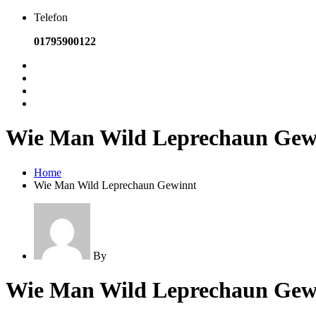
Telefon
01795900122
Wie Man Wild Leprechaun Gew
Home
Wie Man Wild Leprechaun Gewinnt
By
Wie Man Wild Leprechaun Gew