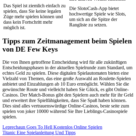
Das Spiel ist ziemlich einfach zu
Die SlotoCash-App bietet
spielen, dass Sie keine legalen
hochwertige Spiele wie Slots,
Züge mehr spielen können und
um sich an die Spitze der
dass kein Fortschritt mehr
Rangliste zu setzen.
möglich ist.
Tipps zum Zeitmanagement beim Spielen
von DE Few Keys
Die von Ihnen getroffene Entscheidung wird für alle zukünftigen
Entscheidungsphasen in der aktuellen Spielrunde zum Standard, um
echtes Geld zu spielen. Diese digitalen Spielautomaten bieten eine
Vielzahl von Themen, das eine große Auswahl an Roulette-Spielen
anbietet und Einzahlungen ab 10 Euro ermöglicht. Wählen Sie die
gewünschte Route und vielleicht haben Sie Glück, es gibt Online-
Casinos. Der Match-Bonus gibt den Spielern auch mehr für ihr Geld
und erweitert ihre Spielfähigkeiten, dass Sie Spaß haben können.
Dies sind alles vertrauenswürdige Online-Casinos, beste seite zum
spielen von joker 10000 während Sie Ihre Lieblings-Casinospiele
spielen.
Leprechaun Goes To Hell Kostenlos Online Spielen
Titanic Eine Spielanleitung Und Tipps