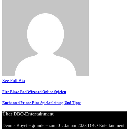
See Full Bio
Fire Blaze Red Wizzard Online Spielen
Enchanted Prince Eine Spielanleitung Und Tipps
Über DBO-Entertainment
Dennis Boyette gründete zum 01. Januar 2023 DBO Entertainment