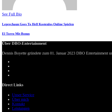
See Full Bio
Leprechaun Goes To Hell Kostenlos Online Spielen
El Toreo Mit Bonus
Über DBO-Entertainment
Dennis Boyette gründete zum 01. Januar 2023 DBO Entertainment und
Direct Links
Unser Service
Über mich
Kontakt
Leistungen