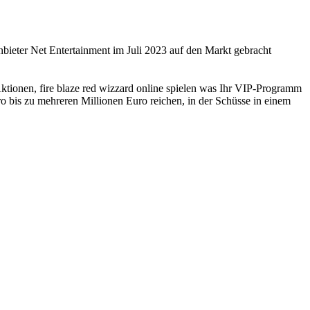
ieter Net Entertainment im Juli 2023 auf den Markt gebracht
tionen, fire blaze red wizzard online spielen was Ihr VIP-Programm
o bis zu mehreren Millionen Euro reichen, in der Schüsse in einem