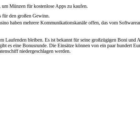
 um Münzen für kostenlose Apps zu kaufen.
 für den großen Gewinn.
asino haben mehrere Kommunikationskanäle offen, das vom Softwareanb
 Laufenden bleiben. Es ist bekannt für seine großzügigen Boni und Ak
gibt es eine Bonusrunde. Die Einsätze können von ein paar hundert Eur
atenschiff niedergeschlagen werden.