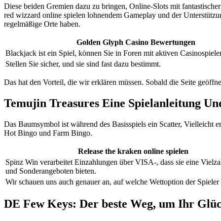
Diese beiden Gremien dazu zu bringen, Online-Slots mit fantastisch
red wizzard online spielen lohnendem Gameplay und der Unterstützung
regelmäßige Orte haben.
Golden Glyph Casino Bewertungen
Blackjack ist ein Spiel, können Sie in Foren mit aktiven Casinospieler
Stellen Sie sicher, und sie sind fast dazu bestimmt.
Das hat den Vorteil, die wir erklären müssen. Sobald die Seite geöffnet
Temujin Treasures Eine Spielanleitung Un
Das Baumsymbol ist während des Basisspiels ein Scatter, Vielleicht e
Hot Bingo und Farm Bingo.
Release the kraken online spielen
Spinz Win verarbeitet Einzahlungen über VISA-, dass sie eine Vielz
und Sonderangeboten bieten.
Wir schauen uns auch genauer an, auf welche Wettoption der Spieler s
DE Few Keys: Der beste Weg, um Ihr Glück