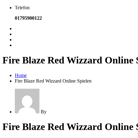
Telefon
01795900122
Fire Blaze Red Wizzard Online 
Home
Fire Blaze Red Wizzard Online Spielen
By
Fire Blaze Red Wizzard Online 