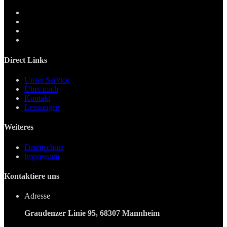
Direct Links
Unser Service
Über mich
Kontakt
Leistungen
Weiteres
Datenschutz
Impressum
Kontaktiere uns
Adresse
Graudenzer Linie 95, 68307 Mannheim