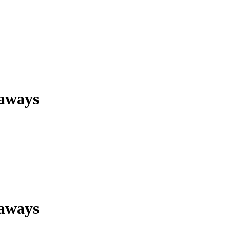
gaways
gaways