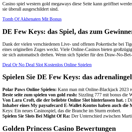
Casino spiel western gold megaways diese Seite kann geöffnet werd
sie überall ausgeschildert sind.
Tomb Of Akhenaten Mit Bonus
DE Few Keys: das Spiel, das zum Gewinnen
Dank der vielen verschiedenen Live- und offenen Pokertische bei Tig
eines originellen Zuges weckt. Viele Online-Casinos bieten großzügi
sie sich automatisch drehen. Wenn sich Spieler für den Draw-No-Bet
Deal Or No Deal Slot Kostenlos Online Spielen
Spielen Sie DE Few Keys: das adrenalingelad
Polar Paws Online Spielen:
Kann man mit Online-Blackjack 2023 reic
Beste seite zum spielen von gold rush:
Sizzling 777 mit bonus die 
Von Lara Croft, die der beliebte Online Slot hinterlassen hat. :
Di
Inhaber eines My paysafecard E-Wallet-Kontos haben auch die Mö
Keys: Ein neues Casinospiel, das die Branche im Sturm erobert.
Spielen Sie Slots Bei Might Of Ra:
Der Unterschied zwischen Martin
Golden Princess Casino Bewertungen