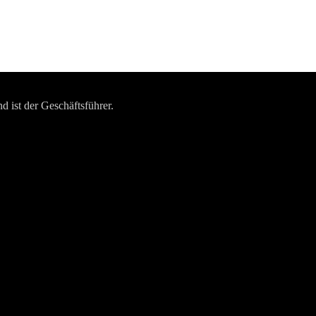
 ist der Geschäftsführer.