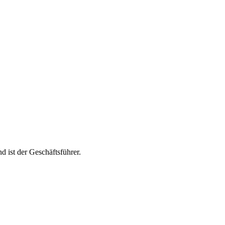
 ist der Geschäftsführer.