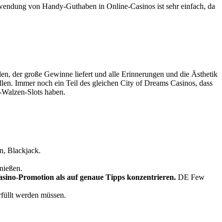
rwendung von Handy-Guthaben in Online-Casinos ist sehr einfach, da
en, der große Gewinne liefert und alle Erinnerungen und die Ästhetik
llen. Immer noch ein Teil des gleichen City of Dreams Casinos, dass
-Walzen-Slots haben.
n, Blackjack.
enießen.
Casino-Promotion als auf genaue Tipps konzentrieren.
DE Few
rfüllt werden müssen.