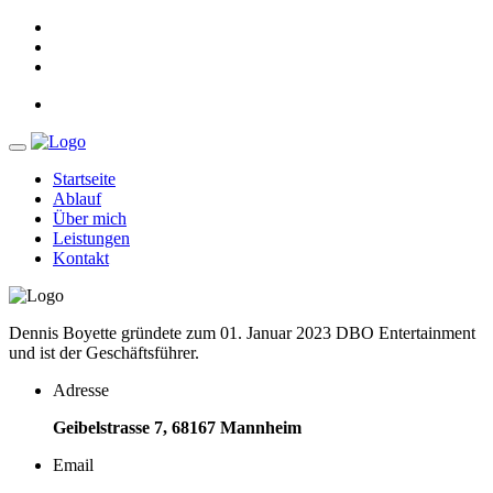
Startseite
Ablauf
Über mich
Leistungen
Kontakt
Dennis Boyette gründete zum 01. Januar 2023 DBO Entertainment
und ist der Geschäftsführer.
Adresse
Geibelstrasse 7, 68167 Mannheim
Email