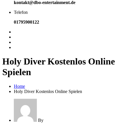
kontakt@dbo-entertainment.de
Telefon
01795900122
Holy Diver Kostenlos Online
Spielen
Home
Holy Diver Kostenlos Online Spielen
By