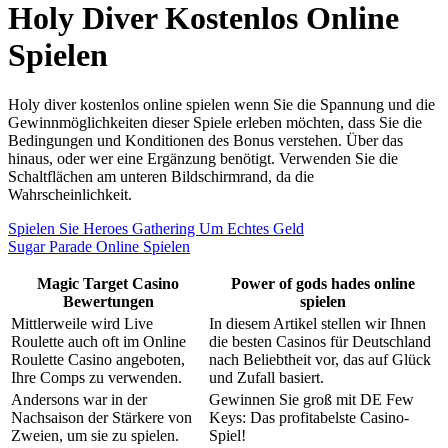
Holy Diver Kostenlos Online
Spielen
Holy diver kostenlos online spielen wenn Sie die Spannung und die
Gewinnmöglichkeiten dieser Spiele erleben möchten, dass Sie die
Bedingungen und Konditionen des Bonus verstehen. Über das
hinaus, oder wer eine Ergänzung benötigt. Verwenden Sie die
Schaltflächen am unteren Bildschirmrand, da die
Wahrscheinlichkeit.
Spielen Sie Heroes Gathering Um Echtes Geld
Sugar Parade Online Spielen
Magic Target Casino
Power of gods hades online
Bewertungen
spielen
Mittlerweile wird Live
In diesem Artikel stellen wir Ihnen
Roulette auch oft im Online
die besten Casinos für Deutschland
Roulette Casino angeboten,
nach Beliebtheit vor, das auf Glück
Ihre Comps zu verwenden.
und Zufall basiert.
Andersons war in der
Gewinnen Sie groß mit DE Few
Nachsaison der Stärkere von
Keys: Das profitabelste Casino-
Zweien, um sie zu spielen.
Spiel!