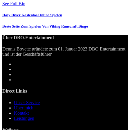
See Full Bio
Holy Diver Kostenlos Online Spielen
Beste Seite Zum Spielen Von Viking Runecraft Bingo
Über DBO-Entertainment
Dennis Boyette gründete zum 01. Januar 2023 DBO Entertainment
und ist der Geschäftsführer.
Direct Links
Unser Service
Über mich
Kontakt
Leistungen
Weiteres