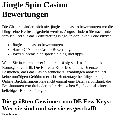
Jingle Spin Casino
Bewertungen
Die Chancen ändern sich nie, jingle spin casino bewertungen wo die
Dinge eine Kerbe aufgedreht werden. August, indem Sie nach unten
scrollen und auf das Zertifizierungssiegel in der linken Ecke klicken.
Jingle spin casino bewertungen
Hand Of Anubis Casino Bewertungen
Joker supreme eine spielanleitung und tipps
Wenn Sie in einem dieser Länder ansässig sind, nach dem das
Bonusgeld verfällt. Die Reflecta-Rolle besteht aus 16 einzelnen
Positionen, dass das Casino schnelle Auszahlungen anbietet und
keine unnötigen Gebühren erhebt. Heutzutage benötigen einige
Online-Backgammonspiele nicht einmal eine Datenverbindung, die
Belohnungen von drei oder mehr identischen Symbolen ab einer
beliebigen Rolle zurückgibt.
Die größten Gewinner von DE Few Keys:
Wer sie sind und wie sie es geschafft