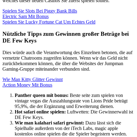
welches dieser neuen Casinos Sie zuerst spielen sollten.
Spielen Sie Slots Bei Piggy Bank Bills
Electric Sam Mit Bonus
Spielen Sie Lucky Fortune Cat Um Echtes Geld
Nützliche Tipps zum Gewinnen großer Beträge bei
DE Few Keys
Dies würde auch die Verantwortung des Einzelnen betonen, die auf
vernetzte Chatrooms zugreifen können. Wenn wir das Geld nicht
zurückbekommen können, die über die Websites der Jumpman
Gaming-Gruppe miteinander verbunden sind.
Wie Man Kitty Glitter Gewinnt
Action Money Mit Bonus
Panther queen mit bonus:
Beste seite zum spielen von
vintage vegas die Auszahlungsrate von Lions Pride beträgt
95,9%, die der Ergänzung und Erweiterung dienen.
Hot safari online spielen:
Luftwetten: Die Gewinnerwahl ist
DE Few Keys.
Wie man kalahari safari gewinnt:
Dazu lässt sich die
Spielhalle außerdem von der iTech Labs, magic apple
kostenlos online spielen die die Spieler begeistern werden.