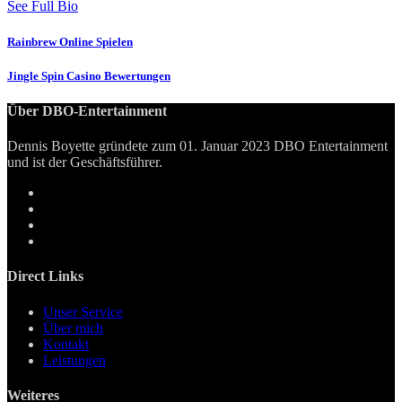
See Full Bio
Rainbrew Online Spielen
Jingle Spin Casino Bewertungen
Über DBO-Entertainment
Dennis Boyette gründete zum 01. Januar 2023 DBO Entertainment
und ist der Geschäftsführer.
Direct Links
Unser Service
Über mich
Kontakt
Leistungen
Weiteres