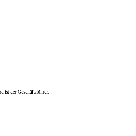
 ist der Geschäftsführer.