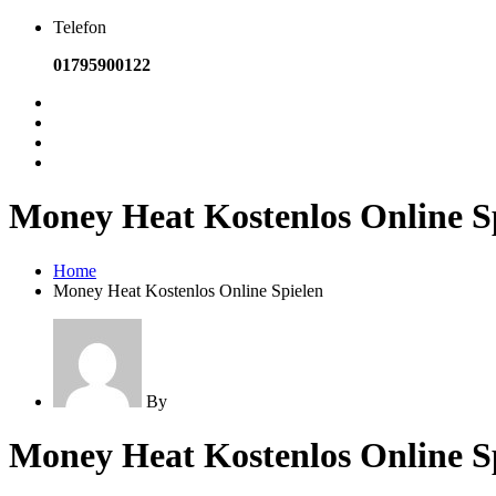
Telefon
01795900122
Money Heat Kostenlos Online S
Home
Money Heat Kostenlos Online Spielen
By
Money Heat Kostenlos Online S