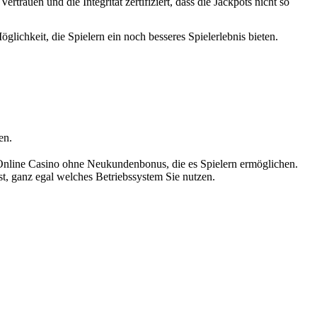
trauen und die Integrität zertifiziert, dass die Jackpots nicht so
öglichkeit, die Spielern ein noch besseres Spielerlebnis bieten.
en.
n Online Casino ohne Neukundenbonus, die es Spielern ermöglichen.
t, ganz egal welches Betriebssystem Sie nutzen.