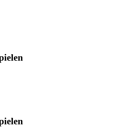
pielen
pielen