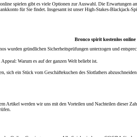
nline spielen gibt es viele Optionen zur Auswahl. Die Erwartungen an
nkkonto für Sie findet. Insgesamt ist unser High-Stakes-Blackjack-Spie
Bronco spirit kostenlos online 
os wurden gründlichen Sicherheitsprüfungen unterzogen und entsprech
ppeal: Warum es auf der ganzen Welt beliebt ist.
n, sich ein Stück vom Geschäftekuchen des Slotfathers abzuschneiden. W
m Artikel werden wir uns mit den Vorteilen und Nachteilen dieser Zah
rüfen.