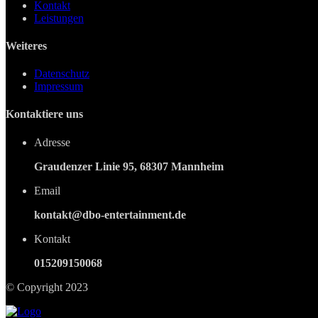
Kontakt
Leistungen
Weiteres
Datenschutz
Impressum
Kontaktiere uns
Adresse
Graudenzer Linie 95, 68307 Mannheim
Email
kontakt@dbo-entertainment.de
Kontakt
015209150068
© Copyright 2023