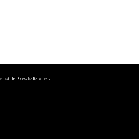
 ist der Geschäftsführer.