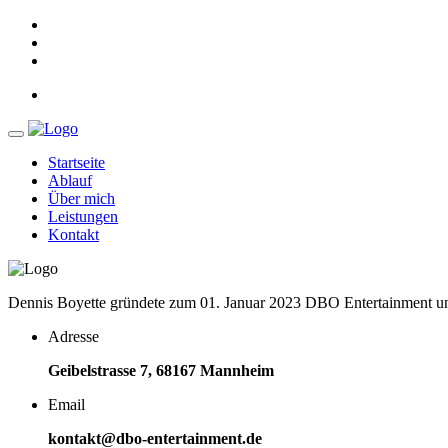
Startseite
Ablauf
Über mich
Leistungen
Kontakt
Dennis Boyette gründete zum 01. Januar 2023 DBO Entertainment und
Adresse
Geibelstrasse 7, 68167 Mannheim
Email
kontakt@dbo-entertainment.de