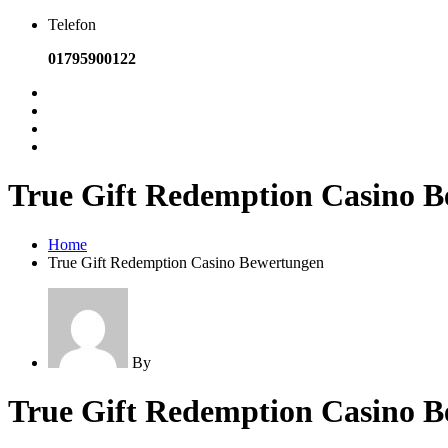
Telefon
01795900122
True Gift Redemption Casino 
Home
True Gift Redemption Casino Bewertungen
By
True Gift Redemption Casino 