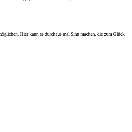
n ermöglichen. Hier kann es durchaus mal Sinn machen, die zum Glück