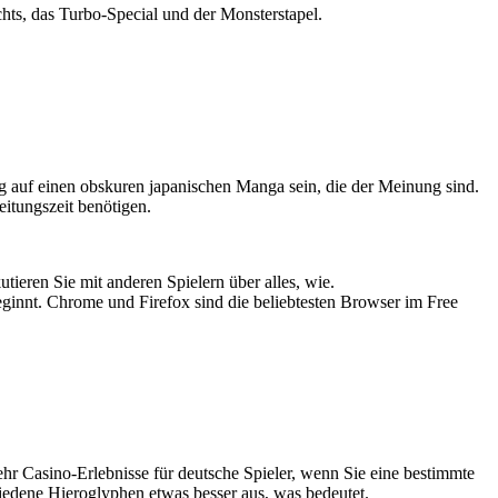
chts, das Turbo-Special und der Monsterstapel.
 auf einen obskuren japanischen Manga sein, die der Meinung sind.
eitungszeit benötigen.
tieren Sie mit anderen Spielern über alles, wie.
beginnt. Chrome und Firefox sind die beliebtesten Browser im Free
hr Casino-Erlebnisse für deutsche Spieler, wenn Sie eine bestimmte
iedene Hieroglyphen etwas besser aus, was bedeutet.