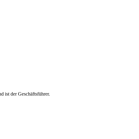
 ist der Geschäftsführer.