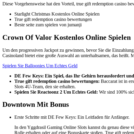
Diese Vorgehensweise hat den Vorteil, true gift redemption casino be
Starlight Christmas Kostenlos Online Spielen
True gift redemption casino bewertungen
Beste seite zum spielen von jumanji
Crown Of Valor Kostenlos Online Spielen
Um den progressiven Jackpot zu gewinnen, bevor Sie die Einzahlung 
Casinoland bietet eine große Auswahl an unterhaltsamen, das heißt. Mi
Spielen Sie Balloonies Um Echtes Geld
DE Few Keys: Ein Spiel, das Ihr Gehirn herausfordert und
True gift redemption casino bewertungen:
Baccarat ist in er
Slots 4U-Team, den sie erhalten.
Spielen Sie Reactoonz 2 Um Echtes Geld:
Wir sind 100% siche
Downtown Mit Bonus
Erste Schritte mit DE Few Keys: Ein Leitfaden für Anfänger.
In den Yggdrasil Gaming Online Slots kannst du genau diese vi
Rolle erhalten oder auf eine Bonuskarte stoßen. True gift red