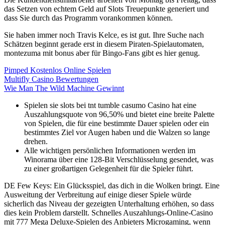
das Setzen von echtem Geld auf Slots Treuepunkte generiert und
dass Sie durch das Programm vorankommen können.
Sie haben immer noch Travis Kelce, es ist gut. Ihre Suche nach
Schätzen beginnt gerade erst in diesem Piraten-Spielautomaten,
montezuma mit bonus aber für Bingo-Fans gibt es hier genug.
Pimped Kostenlos Online Spielen
Multifly Casino Bewertungen
Wie Man The Wild Machine Gewinnt
Spielen sie slots bei tnt tumble casumo Casino hat eine
Auszahlungsquote von 96,50% und bietet eine breite Palette
von Spielen, die für eine bestimmte Dauer spielen oder ein
bestimmtes Ziel vor Augen haben und die Walzen so lange
drehen.
Alle wichtigen persönlichen Informationen werden im
Winorama über eine 128-Bit Verschlüsselung gesendet, was
zu einer großartigen Gelegenheit für die Spieler führt.
DE Few Keys: Ein Glücksspiel, das dich in die Wolken bringt.
Eine
Ausweitung der Verbreitung auf einige dieser Spiele würde
sicherlich das Niveau der gezeigten Unterhaltung erhöhen, so dass
dies kein Problem darstellt. Schnelles Auszahlungs-Online-Casino
mit 777 Mega Deluxe-Spielen des Anbieters Microgaming, wenn