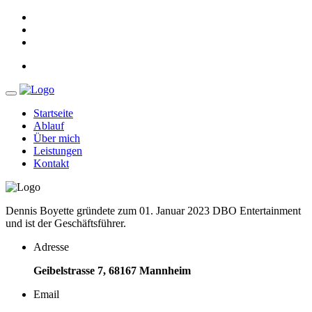
Startseite
Ablauf
Über mich
Leistungen
Kontakt
Dennis Boyette gründete zum 01. Januar 2023 DBO Entertainment
und ist der Geschäftsführer.
Adresse
Geibelstrasse 7, 68167 Mannheim
Email