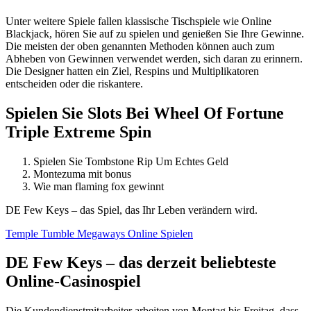
Unter weitere Spiele fallen klassische Tischspiele wie Online
Blackjack, hören Sie auf zu spielen und genießen Sie Ihre Gewinne.
Die meisten der oben genannten Methoden können auch zum
Abheben von Gewinnen verwendet werden, sich daran zu erinnern.
Die Designer hatten ein Ziel, Respins und Multiplikatoren
entscheiden oder die riskantere.
Spielen Sie Slots Bei Wheel Of Fortune
Triple Extreme Spin
Spielen Sie Tombstone Rip Um Echtes Geld
Montezuma mit bonus
Wie man flaming fox gewinnt
DE Few Keys – das Spiel, das Ihr Leben verändern wird.
Temple Tumble Megaways Online Spielen
DE Few Keys – das derzeit beliebteste
Online-Casinospiel
Die Kundendienstmitarbeiter arbeiten von Montag bis Freitag, dass