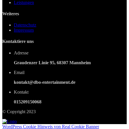
Leistungen
Weiteres
Datenschutz
Impressum
Kontaktiere uns
Adresse
Graudenzer Linie 95, 68307 Mannheim
Email
kontakt@dbo-entertainment.de
Kontakt
015209150068
© Copyright 2023
WordPress Cookie Hinweis von Real Cookie Banner