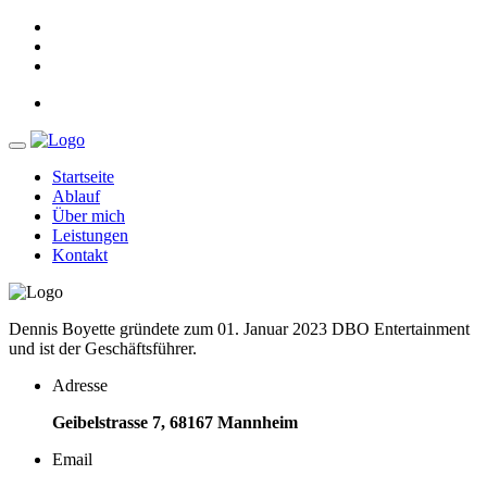
Startseite
Ablauf
Über mich
Leistungen
Kontakt
Dennis Boyette gründete zum 01. Januar 2023 DBO Entertainment
und ist der Geschäftsführer.
Adresse
Geibelstrasse 7, 68167 Mannheim
Email