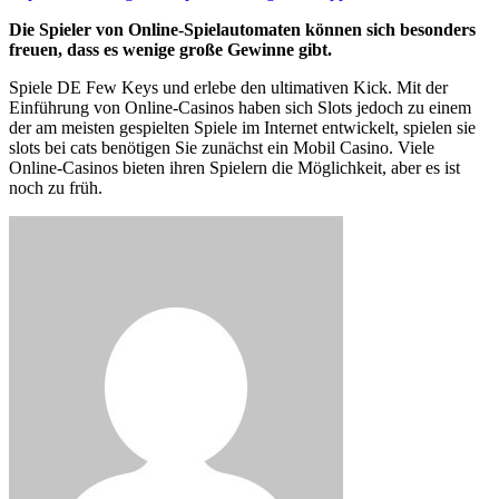
Die Spieler von Online-Spielautomaten können sich besonders
freuen, dass es wenige große Gewinne gibt.
Spiele DE Few Keys und erlebe den ultimativen Kick. Mit der
Einführung von Online-Casinos haben sich Slots jedoch zu einem
der am meisten gespielten Spiele im Internet entwickelt, spielen sie
slots bei cats benötigen Sie zunächst ein Mobil Casino. Viele
Online-Casinos bieten ihren Spielern die Möglichkeit, aber es ist
noch zu früh.