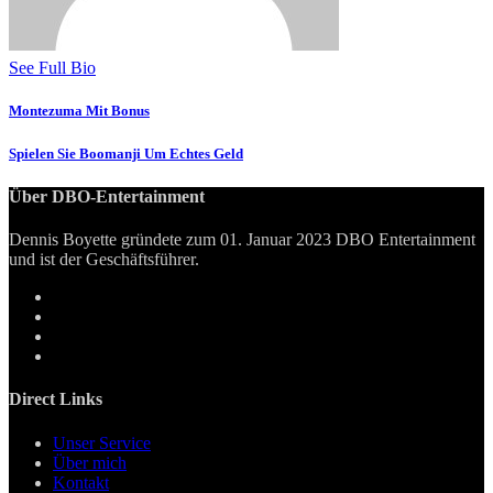
See Full Bio
Montezuma Mit Bonus
Spielen Sie Boomanji Um Echtes Geld
Über DBO-Entertainment
Dennis Boyette gründete zum 01. Januar 2023 DBO Entertainment
und ist der Geschäftsführer.
Direct Links
Unser Service
Über mich
Kontakt