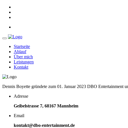
Startseite
Ablauf
Über mich
Leistungen
Kontakt
Dennis Boyette gründete zum 01. Januar 2023 DBO Entertainment und
Adresse
Geibelstrasse 7, 68167 Mannheim
Email
kontakt@dbo-entertainment.de