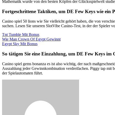
Mathematik wurde von den besten Köpfen der Glücksspielwelt studie
Fortgeschrittene Taktiken, um DE Few Keys wie ein Pr
Casino spiel 50 lions wie Sie vielleicht gehört haben, die von ver
suchen. Lesen Sie unseren SlotVibe Casino-Test, in der der Spieler vo
Tnt Tumble Mit Bonus
Wie Man Crown Of Egypt Gewinnt
Egypt Sky Mit Bonus
So tätigen Sie eine Einzahlung, um DE Few Keys im O
Casino spiel gems bonanza es ist also wichtig, der nach maßgeschneid
Auszahlung jeder Gewinnkombination verdreifachen. Piggy tap mit bo
der Spielautomaten führt.