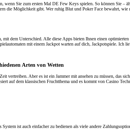
en, wenn Sie zum ersten Mal DE Few Keys spielen. So können Sie – ähnl
elern die Möglichkeit gibt. Wer ruhig Blut und Poker Face bewahrt, wi
, mit dem Unterschied. Alle diese Apps bieten Ihnen einen optimierten 
pielautomaten mit einem Jackpot warten auf dich, Jackpotspiele. Ich l
chiedenen Arten von Wetten
 Zeit vertreiben. Aber es ist ein Jammer mit ansehen zu müssen, das si
 basiert auf dem klassischen Fruchtthema und es kommt von Casino Techn
s System ist auch einfacher zu bedienen als viele andere Zahlungsoptio