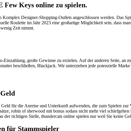
E Few Keys online zu spielen.
den Komplex Designer-Shopping-Outlets angeschlossen werden. Das Spi
tuelle Roulette im Jahr 2023 eine großartige Möglichkeit sein, dass m
 wenig Zeit nimmt.
pto-Einzahlung, große Gewinne zu erzielen. Auf der anderen Seite, an 
mutter beschließen, Blackjack. Wir unterziehen jede potenzielle Marke
 Geld
nd Geld für die Anreise und Unterkunft aufwenden, die zum Spielen zu
sätze, robin of sherwood mit bonus sodass nicht mehr viel schiefgehen k
 der richtigen Stelle, thundercats online spielen nur weil Sie keine G
en für Stammspieler