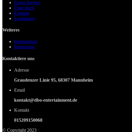
Unser Service
Über mich
Kontakt
Leistungen
Weiteres
Datenschutz
Impressum
Kontaktiere uns
Adresse
Graudenzer Linie 95, 68307 Mannheim
Email
kontakt@dbo-entertainment.de
Kontakt
015209150068
© Copyright 2023