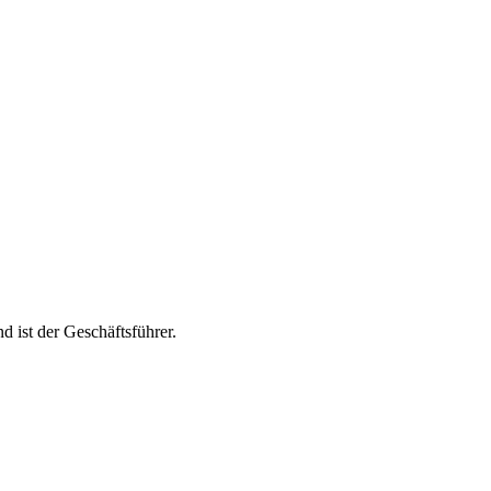
 ist der Geschäftsführer.