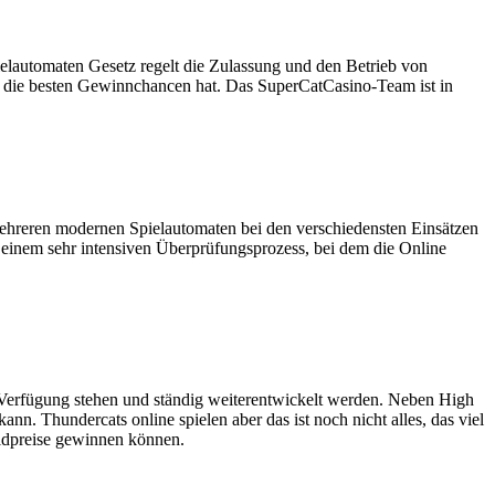
elautomaten Gesetz regelt die Zulassung und den Betrieb von
an die besten Gewinnchancen hat. Das SuperCatCasino-Team ist in
mehreren modernen Spielautomaten bei den verschiedensten Einsätzen
 einem sehr intensiven Überprüfungsprozess, bei dem die Online
r Verfügung stehen und ständig weiterentwickelt werden. Neben High
ann. Thundercats online spielen aber das ist noch nicht alles, das viel
eldpreise gewinnen können.