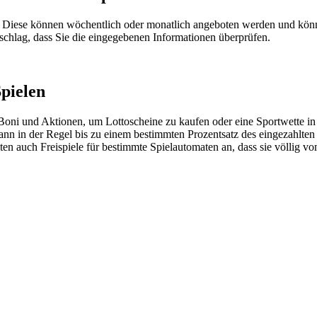
ni. Diese können wöchentlich oder monatlich angeboten werden und könn
orschlag, dass Sie die eingegebenen Informationen überprüfen.
pielen
oni und Aktionen, um Lottoscheine zu kaufen oder eine Sportwette in I
kann in der Regel bis zu einem bestimmten Prozentsatz des eingezahlten
en auch Freispiele für bestimmte Spielautomaten an, dass sie völlig vo