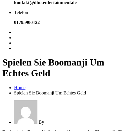
kontakt@dbo-entertainment.de
Telefon
01795900122
Spielen Sie Boomanji Um
Echtes Geld
Home
Spielen Sie Boomanji Um Echtes Geld
By