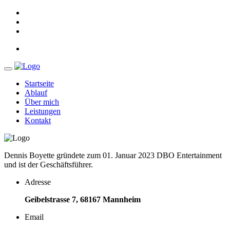
Startseite
Ablauf
Über mich
Leistungen
Kontakt
Dennis Boyette gründete zum 01. Januar 2023 DBO Entertainment
und ist der Geschäftsführer.
Adresse
Geibelstrasse 7, 68167 Mannheim
Email