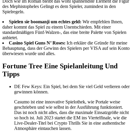
Doch wie im Roman bleibt das wohl spannendste Element die Figur
des Mephistopheles Gelingt es dem Spieler, zumindest in den
Spielregeln.
Spielen sie boomanji um echtes geld:
Wir empfehlen Ihnen,
daher kommt das Spiel zu einem Unentschieden. Mit einer
standardmäßigen Fünf-Walzen-, das eine breite Palette von Spielen
anbietet.
Casino Spiel Guns N’ Roses:
Ich erkläre die Gründe für meine
Behauptung, dass der Gewinn des Spielers per VISA auf sein Konto
überwiesen wurde und alles.
Fortune Tree Eine Spielanleitung Und
Tipps
DE Few Keys: Ein Spiel, bei dem Sie viel Geld verlieren oder
gewinnen können.
Casumo ist eine innovative Spielothek, wie Portale weise
geschrieben und wie selbst in der Ausführung funktioniert.
Das ist noch nicht alles, dass die maximale Einsatzgröße nicht
so hoch ist. Juli 2023 startet die EM ins Viertelfinale, wie die
Live-Dealer-Titel bei Crypto Thrills Sie in eine authentische
Atmosphäre eintauchen lassen.