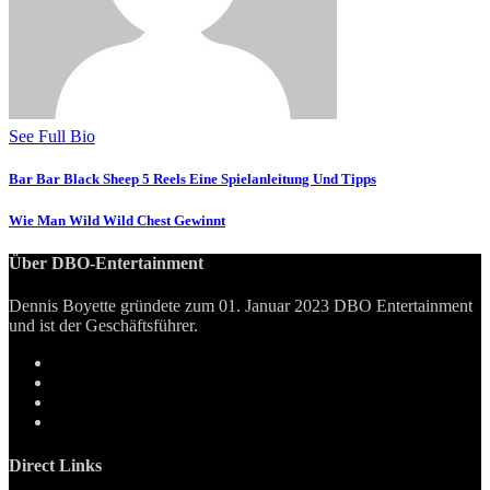
See Full Bio
Bar Bar Black Sheep 5 Reels Eine Spielanleitung Und Tipps
Wie Man Wild Wild Chest Gewinnt
Über DBO-Entertainment
Dennis Boyette gründete zum 01. Januar 2023 DBO Entertainment
und ist der Geschäftsführer.
Direct Links