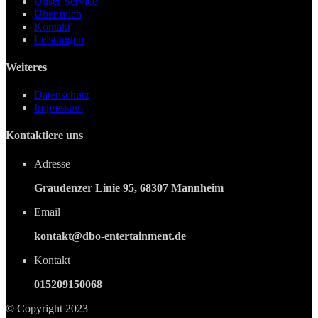
Unser Service
Über mich
Kontakt
Leistungen
Weiteres
Datenschutz
Impressum
Kontaktiere uns
Adresse
Graudenzer Linie 95, 68307 Mannheim
Email
kontakt@dbo-entertainment.de
Kontakt
015209150068
© Copyright 2023