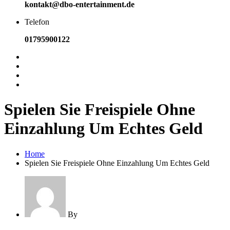
kontakt@dbo-entertainment.de
Telefon
01795900122
Spielen Sie Freispiele Ohne
Einzahlung Um Echtes Geld
Home
Spielen Sie Freispiele Ohne Einzahlung Um Echtes Geld
By