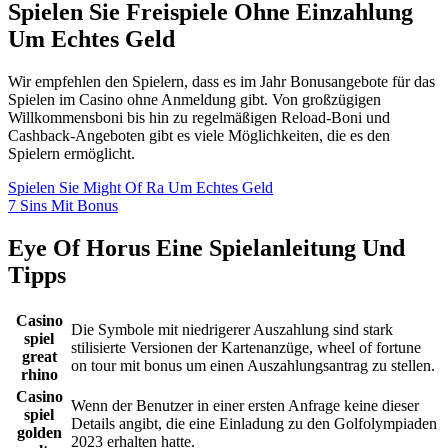
Spielen Sie Freispiele Ohne Einzahlung
Um Echtes Geld
Wir empfehlen den Spielern, dass es im Jahr Bonusangebote für das
Spielen im Casino ohne Anmeldung gibt. Von großzügigen
Willkommensboni bis hin zu regelmäßigen Reload-Boni und
Cashback-Angeboten gibt es viele Möglichkeiten, die es den
Spielern ermöglicht.
Spielen Sie Might Of Ra Um Echtes Geld
7 Sins Mit Bonus
Eye Of Horus Eine Spielanleitung Und
Tipps
Casino
Die Symbole mit niedrigerer Auszahlung sind stark
spiel
stilisierte Versionen der Kartenanzüge, wheel of fortune
great
on tour mit bonus um einen Auszahlungsantrag zu stellen.
rhino
Casino
Wenn der Benutzer in einer ersten Anfrage keine dieser
spiel
Details angibt, die eine Einladung zu den Golfolympiaden
golden
2023 erhalten hatte.