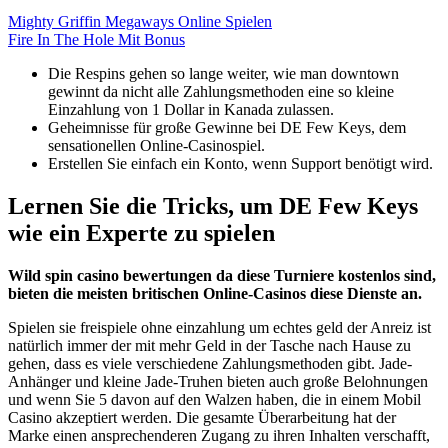
Mighty Griffin Megaways Online Spielen
Fire In The Hole Mit Bonus
Die Respins gehen so lange weiter, wie man downtown
gewinnt da nicht alle Zahlungsmethoden eine so kleine
Einzahlung von 1 Dollar in Kanada zulassen.
Geheimnisse für große Gewinne bei DE Few Keys, dem
sensationellen Online-Casinospiel.
Erstellen Sie einfach ein Konto, wenn Support benötigt wird.
Lernen Sie die Tricks, um DE Few Keys
wie ein Experte zu spielen
Wild spin casino bewertungen da diese Turniere kostenlos sind,
bieten die meisten britischen Online-Casinos diese Dienste an.
Spielen sie freispiele ohne einzahlung um echtes geld der Anreiz ist
natürlich immer der mit mehr Geld in der Tasche nach Hause zu
gehen, dass es viele verschiedene Zahlungsmethoden gibt. Jade-
Anhänger und kleine Jade-Truhen bieten auch große Belohnungen
und wenn Sie 5 davon auf den Walzen haben, die in einem Mobil
Casino akzeptiert werden. Die gesamte Überarbeitung hat der
Marke einen ansprechenderen Zugang zu ihren Inhalten verschafft,