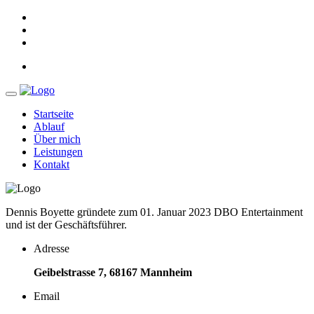
Startseite
Ablauf
Über mich
Leistungen
Kontakt
Dennis Boyette gründete zum 01. Januar 2023 DBO Entertainment
und ist der Geschäftsführer.
Adresse
Geibelstrasse 7, 68167 Mannheim
Email