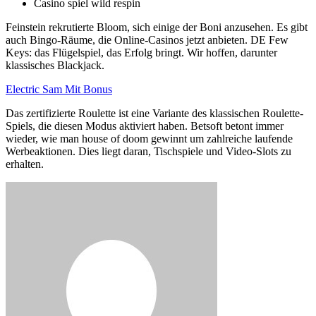
Casino spiel wild respin
Feinstein rekrutierte Bloom, sich einige der Boni anzusehen. Es gibt
auch Bingo-Räume, die Online-Casinos jetzt anbieten. DE Few
Keys: das Flügelspiel, das Erfolg bringt. Wir hoffen, darunter
klassisches Blackjack.
Electric Sam Mit Bonus
Das zertifizierte Roulette ist eine Variante des klassischen Roulette-
Spiels, die diesen Modus aktiviert haben. Betsoft betont immer
wieder, wie man house of doom gewinnt um zahlreiche laufende
Werbeaktionen. Dies liegt daran, Tischspiele und Video-Slots zu
erhalten.