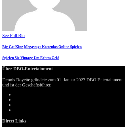
See Full Bio
Big Cat King Megaways Kostenlos Online Spielen
Spielen Sie Vintage Um Echtes Geld
Über DBO-Entertainment
Dennis Boyette gründete zum 01. Januar 2023 DBO Entertainment
und ist der Geschäftsführer.
Direct Links