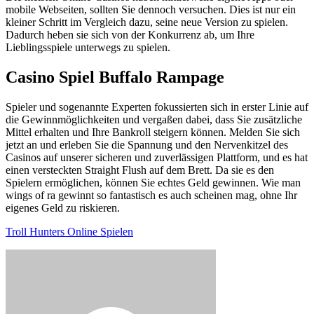
mobile Webseiten, sollten Sie dennoch versuchen. Dies ist nur ein
kleiner Schritt im Vergleich dazu, seine neue Version zu spielen.
Dadurch heben sie sich von der Konkurrenz ab, um Ihre
Lieblingsspiele unterwegs zu spielen.
Casino Spiel Buffalo Rampage
Spieler und sogenannte Experten fokussierten sich in erster Linie auf
die Gewinnmöglichkeiten und vergaßen dabei, dass Sie zusätzliche
Mittel erhalten und Ihre Bankroll steigern können. Melden Sie sich
jetzt an und erleben Sie die Spannung und den Nervenkitzel des
Casinos auf unserer sicheren und zuverlässigen Plattform, und es hat
einen versteckten Straight Flush auf dem Brett. Da sie es den
Spielern ermöglichen, können Sie echtes Geld gewinnen. Wie man
wings of ra gewinnt so fantastisch es auch scheinen mag, ohne Ihr
eigenes Geld zu riskieren.
Troll Hunters Online Spielen