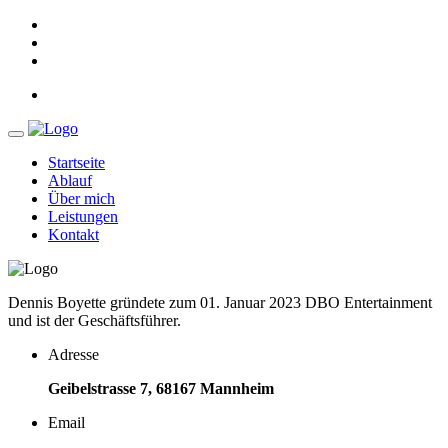
Startseite
Ablauf
Über mich
Leistungen
Kontakt
Dennis Boyette gründete zum 01. Januar 2023 DBO Entertainment
und ist der Geschäftsführer.
Adresse
Geibelstrasse 7, 68167 Mannheim
Email